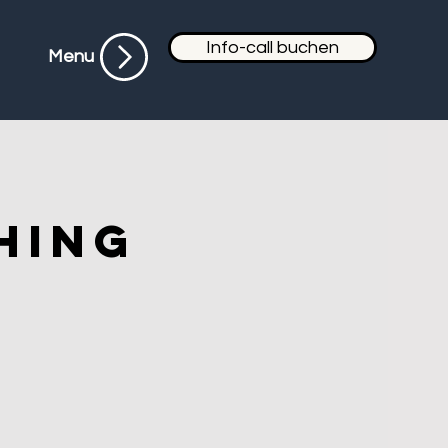
Info-call buchen
Menu
hing